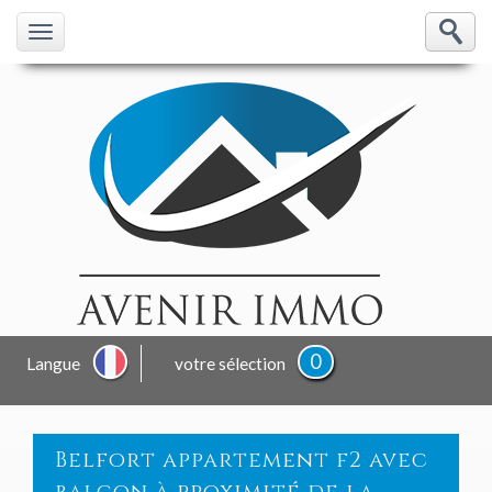
0
Langue
votre sélection
belfort appartement f2 avec