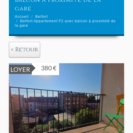
balcon à proximité de la
gare
Accueil
Belfort
Belfort Appartement F2 avec balcon à proximité de
la gare
< Retour
380 €
LOYER