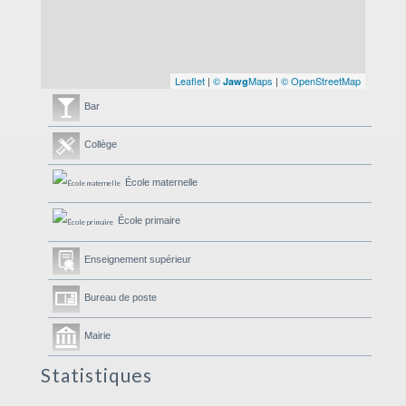
Leaflet
|
©
Maps
|
© OpenStreetMap
Jawg
Bar
Collège
École maternelle
École primaire
Enseignement supérieur
Bureau de poste
Mairie
Statistiques