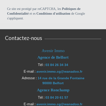
Ce site est protégé par reCAPTCHA, les
Politiques de
Confidentialité
et es
Conditions d'utilisation
de Google
s'appliquent.
Contactez-nous
Avenir Immo
Agence de Belfort
Tél :
03 84 26 34 34
E-mail :
avenir.immo.cg@wanadoo.fr
Adresse :
14 rue de la Grande Fontaine
90000 Belfort
Agence Ronchamp
Tél :
03 84 20 61 57
E-mail :
avenir.immo.cg@wanadoo.fr