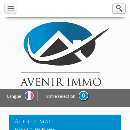
0
Langue
votre sélection
alerte mail
Accueil
Alerte email