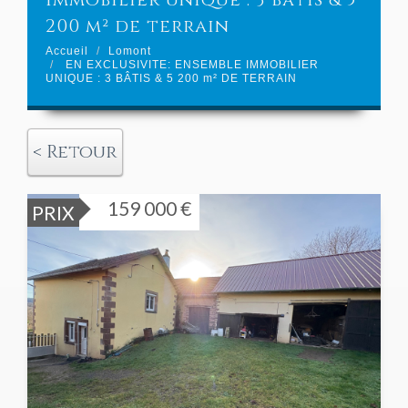
immobilier unique : 3 bâtis & 5
200 m² de terrain
Accueil
Lomont
EN EXCLUSIVITE: ENSEMBLE IMMOBILIER
UNIQUE : 3 BÂTIS & 5 200 m² DE TERRAIN
< Retour
159 000 €
PRIX