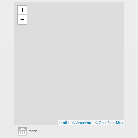
+
−
Leaflet
|
©
Maps
|
© OpenStreetMap
Jawg
Mairie