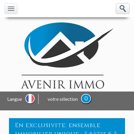
0
Langue
votre sélection
en exclusivite: ensemble