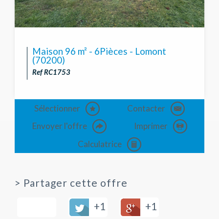
Maison 96 m² - 6Pièces - Lomont
(70200)
Ref RC1753
Sélectionner
Contacter
Envoyer l'offre
Imprimer
Calculatrice
>
Partager cette offre
+1
+1