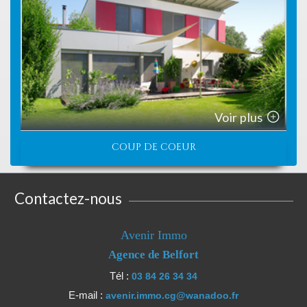
Voir plus
COUP DE COEUR
Contactez-nous
Avenir Immo
Agence de Belfort
Tél :
03 84 26 34 34
E-mail :
avenir.immo.cg@wanadoo.fr