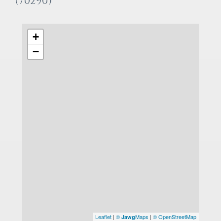
(70290)
+
−
Leaflet
|
©
Maps
|
© OpenStreetMap
Jawg