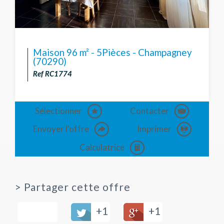
Maison 96 m² - 5Pièces - Champagney
(70290)
Ref RC1774
Sélectionner
Contacter
Envoyer l'offre
Imprimer
Calculatrice
>
Partager cette offre
+1
+1