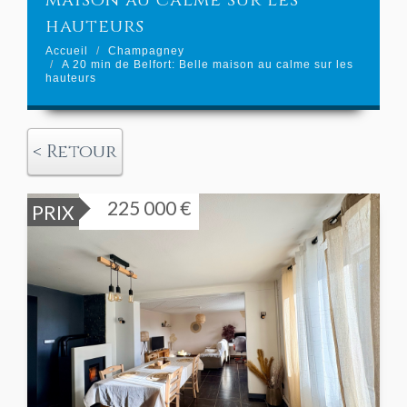
maison au calme sur les
hauteurs
Accueil
Champagney
A 20 min de Belfort: Belle maison au calme sur les
hauteurs
< Retour
225 000 €
PRIX