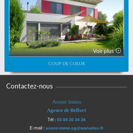
Voir plus
COUP DE COEUR
Contactez-nous
Avenir Immo
Agence de Belfort
Tél :
03 84 26 34 34
E-mail :
avenir.immo.cg@wanadoo.fr