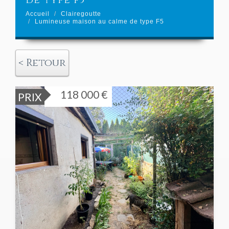
de type f5
Accueil
Clairegoutte
Lumineuse maison au calme de type F5
< Retour
118 000 €
PRIX