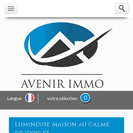
0
Langue
votre sélection
lumineuse maison au calme