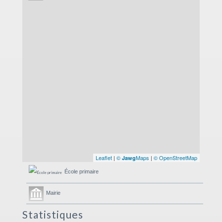
Leaflet
|
©
Maps
|
© OpenStreetMap
Jawg
École primaire
Mairie
Statistiques