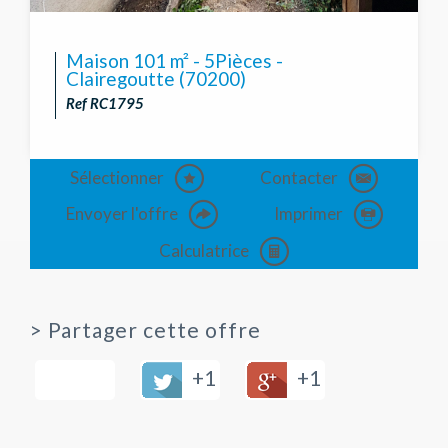
Maison 101 m² - 5Pièces -
Clairegoutte (70200)
Ref RC1795
Sélectionner
Contacter
Envoyer l'offre
Imprimer
Calculatrice
>
Partager cette offre
+1
+1