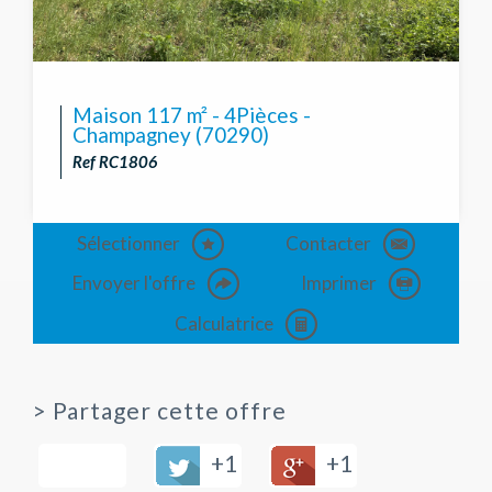
Maison 117 m² - 4Pièces -
Champagney (70290)
Ref RC1806
Sélectionner
Contacter
Envoyer l'offre
Imprimer
Calculatrice
>
Partager cette offre
+1
+1