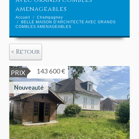
avec grands combles
amenageables
Accueil
Champagney
BELLE MAISON D'ARCHITECTE AVEC GRANDS
COMBLES AMENAGEABLES
< Retour
143 600 €
PRIX
Nouveauté