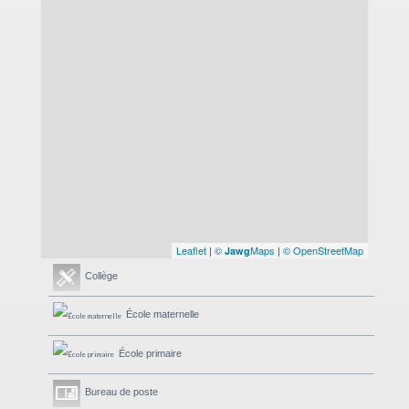
Leaflet
|
©
Maps
|
© OpenStreetMap
Jawg
Collège
École maternelle
École primaire
Bureau de poste