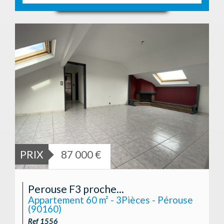
PRIX
87 000 €
Perouse F3 proche...
Appartement 60 m² - 3Pièces - Pérouse
(90160)
Ref 1556