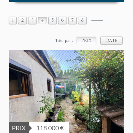
1
2
3
4
5
6
7
8
Prix
Date
Trier par :
PRIX
118 000 €