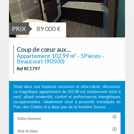
PRIX
89 000 €
Coup de cœur aux...
Appartement 102.99 m² - 5Pièces -
Beaucourt (90500)
Ref RC1797
Situé dans une impasse exclusive et ultra-calme, découvrez
ce magnifique appartement de 102,99 m2 entièrement refait à
neuf, alliant modernité, confort et performances énergétiques
exceptionnelles. Idéalement situé à proximité immédiate du
Parc des Cèdres et à deux pas de la frontière Suisse,...
Sélectionner
Voir le bien