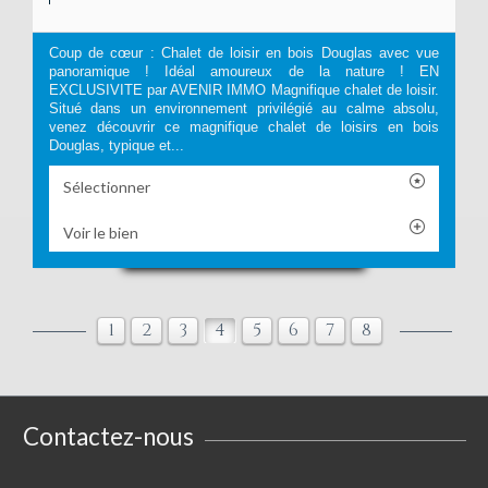
Coup de cœur : Chalet de loisir en bois Douglas avec vue
panoramique ! Idéal amoureux de la nature ! EN
EXCLUSIVITE par AVENIR IMMO Magnifique chalet de loisir.
Situé dans un environnement privilégié au calme absolu,
venez découvrir ce magnifique chalet de loisirs en bois
Douglas, typique et...
Sélectionner
Voir le bien
1
2
3
4
5
6
7
8
Contactez-nous