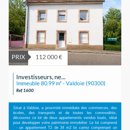
PRIX
112 000 €
Investisseurs, ne...
Immeuble 80.99 m² - Valdoie (90300)
Ref 1600
Situé à Valdoie, a proximité immédiate des commerces, des
écoles, des transports et de toutes les commodités,
découvrez ce lot de deux appartements vendus loués, idéal
pour developper votre patrimoine immobilier. Le lot comprend
: - un appartement T2 de 34 m2 loi carrez comprenant un