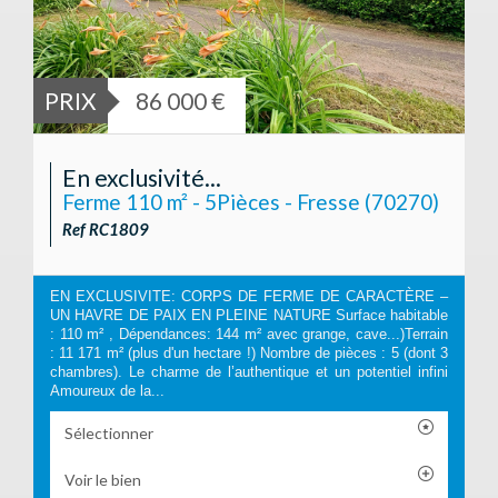
PRIX
86 000 €
En exclusivité...
Ferme 110 m² - 5Pièces - Fresse (70270)
Ref RC1809
EN EXCLUSIVITE: CORPS DE FERME DE CARACTÈRE –
UN HAVRE DE PAIX EN PLEINE NATURE Surface habitable
: 110 m² , Dépendances: 144 m² avec grange, cave...)Terrain
: 11 171 m² (plus d'un hectare !) Nombre de pièces : 5 (dont 3
chambres). Le charme de l’authentique et un potentiel infini
Amoureux de la...
Sélectionner
Voir le bien