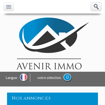
0
Langue
votre sélection
Nos annonces