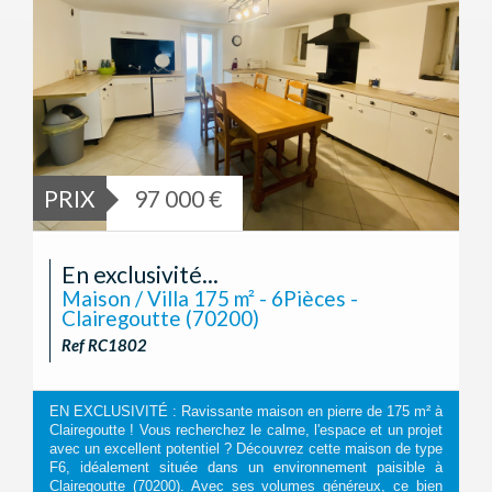
PRIX
97 000 €
En exclusivité...
Maison / Villa 175 m² - 6Pièces -
Clairegoutte (70200)
Ref RC1802
EN EXCLUSIVITÉ : Ravissante maison en pierre de 175 m² à
Clairegoutte ! Vous recherchez le calme, l'espace et un projet
avec un excellent potentiel ? Découvrez cette maison de type
F6, idéalement située dans un environnement paisible à
Clairegoutte (70200). Avec ses volumes généreux, ce bien