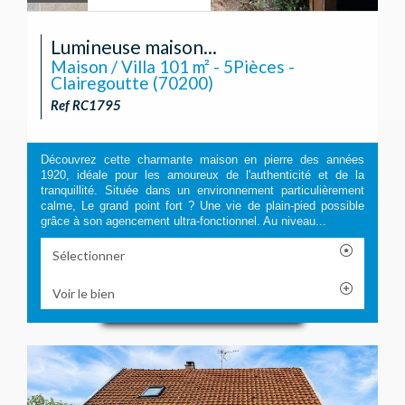
Lumineuse maison...
Maison / Villa 101 m² - 5Pièces -
Clairegoutte (70200)
Ref RC1795
Découvrez cette charmante maison en pierre des années
1920, idéale pour les amoureux de l'authenticité et de la
tranquillité. Située dans un environnement particulièrement
calme, Le grand point fort ? Une vie de plain-pied possible
grâce à son agencement ultra-fonctionnel. Au niveau...
Sélectionner
Voir le bien