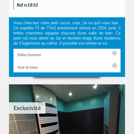
Ref rc1810
Vous cherchez votre petit cocon ,stop, j'ai ce qu'il vous faut .
Ce superbe T3 de 77m2 entiérement rénové en 2024 ,avec 2
belles chambres équipée chacune d'une salle de bain. Ce
petit nid vous attent au 1er et derniere étage d'une résidence
de 3 logements au calme. Il possède son entrée et sa...
Sélectionner
Voir le bien
Exclusivité