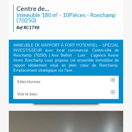
Centre de...
Immeuble 180 m² - 10Pièces - Ronchamp
(70250)
Ref RC1798
IMMEUBLE DE RAPPORT À FORT POTENTIEL – SPÉCIAL
INVESTISSEUR avec local commercial. Centre-ville de
Ronchamp (70250) | Axe Belfort - Lure . L'agence Avenir
Immo Ronchamp vous propose cet ensemble immobilier de
rapport idéalement situé en plein cœur de Ronchamp.
Emplacement stratégique sur l'axe...
Sélectionner
Voir le bien