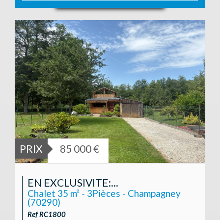
PRIX
85 000 €
EN EXCLUSIVITE:...
Chalet 35 m² - 3Pièces - Champagney
(70290)
Ref RC1800