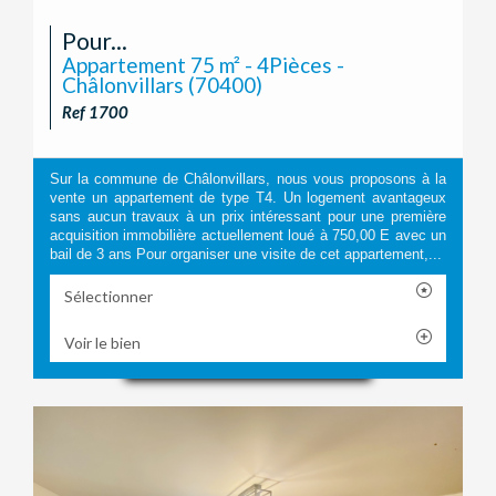
Pour...
Appartement 75 m² - 4Pièces -
Châlonvillars (70400)
Ref 1700
Sur la commune de Châlonvillars, nous vous proposons à la
vente un appartement de type T4. Un logement avantageux
sans aucun travaux à un prix intéressant pour une première
acquisition immobilière actuellement loué à 750,00 E avec un
bail de 3 ans Pour organiser une visite de cet appartement,...
Sélectionner
Voir le bien