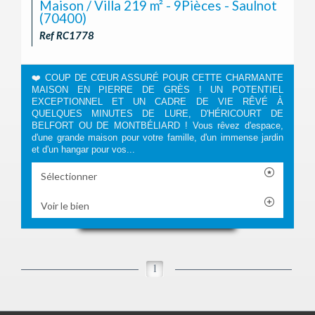
Maison / Villa 219 m² - 9Pièces - Saulnot
(70400)
Ref RC1778
❤️ COUP DE CŒUR ASSURÉ POUR CETTE CHARMANTE
MAISON EN PIERRE DE GRÈS ! UN POTENTIEL
EXCEPTIONNEL ET UN CADRE DE VIE RÊVÉ À
QUELQUES MINUTES DE LURE, D'HÉRICOURT DE
BELFORT OU DE MONTBÉLIARD ! Vous rêvez d'espace,
d'une grande maison pour votre famille, d'un immense jardin
et d'un hangar pour vos...
Sélectionner
Voir le bien
1