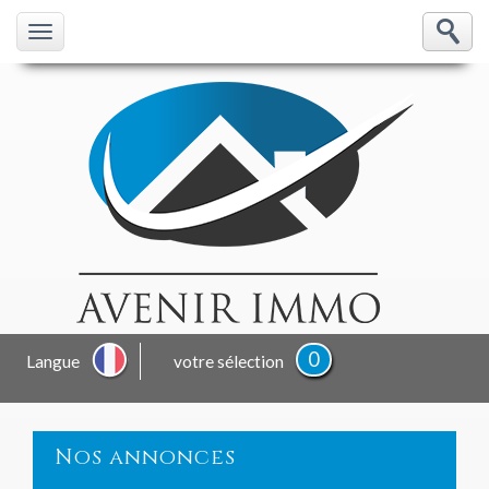
0
Langue
votre sélection
Nos annonces